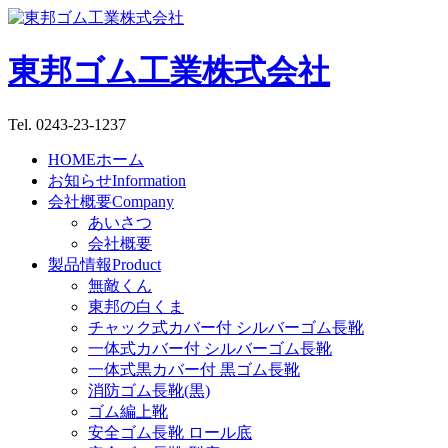
東邦ゴム工業株式会社
Tel. 0243-23-1237
HOME
ホーム
お知らせ
Information
会社概要
Company
あいさつ
会社概要
製品情報
Product
無敵くん
東邦の白くま
チャック式カバー付 シルバーゴム長靴
一体式カバー付 シルバーゴム長靴
一体式黒カバー付 黒ゴム長靴
消防ゴム長靴(黒)
ゴム編上靴
安全ゴム長靴 ロール底