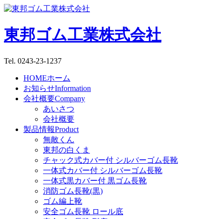
東邦ゴム工業株式会社
Tel. 0243-23-1237
HOME
ホーム
お知らせ
Information
会社概要
Company
あいさつ
会社概要
製品情報
Product
無敵くん
東邦の白くま
チャック式カバー付 シルバーゴム長靴
一体式カバー付 シルバーゴム長靴
一体式黒カバー付 黒ゴム長靴
消防ゴム長靴(黒)
ゴム編上靴
安全ゴム長靴 ロール底